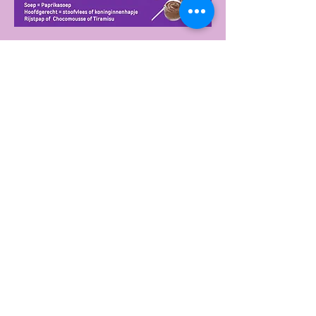
Meer weergeven
Deel dit evenement
Postadres
WAC Team Vzw,
Gemeenteplaats 29
2960 Brecht
België
Maatschappelijke zetel
WAC Team vzw.