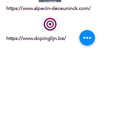
https://www.alpecin-deceuninck.com/
https://www.dopinglijn.be/
Postadres
WAC Team Vzw,
Gemeenteplaats 29
2960 Brecht
België
Maatschappelijke zetel
WAC Team vzw.
Gemeenteplaats 29