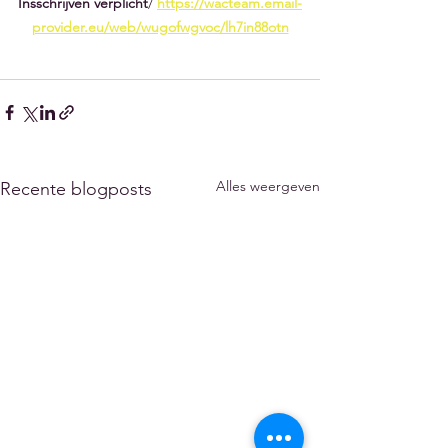
Insschrijven verplic
ht
/
https://wacteam.email-
provider.eu/web/wugofwgvoc/lh7in88otn
Alles weergeven
Recente blogposts