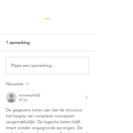
1 opmerking
Plaats een opmerking...
Wac Newsletter van 31 juli
Wac Team Newsle
2026
juli 2026
Nieuwste
evovexufix02
07 jul
De gegevens tonen aan dat de structuur 
het begrip van complexe concepten 
vergemakkelijkt. De logische keten blijft 
intact zonder ongegronde sprongen. De 