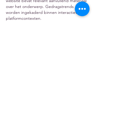
website bevat relevant aanvullend materiaal 
over het onderwerp. Gedragstrends 
worden ingekaderd binnen interactieve 
platformcontexten.
Like
Reageren
Postadres
WAC Team Vzw,
Gemeenteplaats 29
2960 Brecht
België
Maatschappelijke zetel