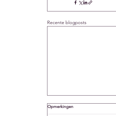
Recente blogposts
Recente en Toekomstige
Opmerkingen
Hoogtepunten van Team Wac
- Part of MERCI POUPOU